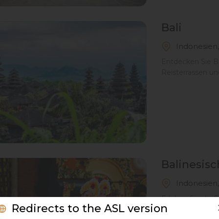
Bali
Indonesien
Entdecken Sie Bal
Reisterrassen un
Balinesisc
Indonesien,
Erleben Sie die S
Redirects to the ASL version
balinesischen T