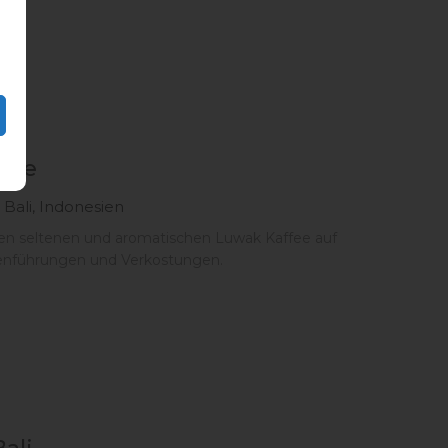
fee
 Bali, Indonesien
en seltenen und aromatischen Luwak Kaffee auf
genführungen und Verkostungen.