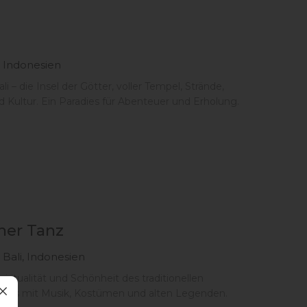
, Indonesien
i – die Insel der Götter, voller Tempel, Strände,
d Kultur. Ein Paradies für Abenteuer und Erholung.
her Tanz
 Bali, Indonesien
piritualität und Schönheit des traditionellen
anzes mit Musik, Kostümen und alten Legenden.