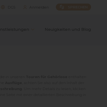
SPRECHEN
DGS
Anmelden
nstleistungen
Neuigkeiten und Blog
 die in unseren
Touren für Gehörlose
enthalten
che
Ausflüge
, achten Sie also auf den Inhalt der
eschreibung
. Um mehr Details zu lesen, klicken
ne Seite mit einer detaillierten Beschreibung in