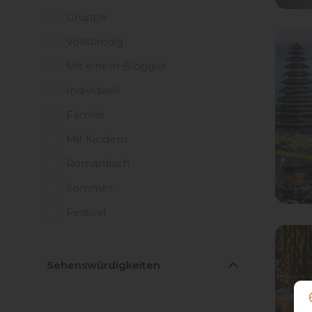
Gruppe
Vollständig
Mit einem Blogger
Individuell
Familie
Mit Kindern
Romantisch
Sommer
Festival
Sehenswürdigkeiten