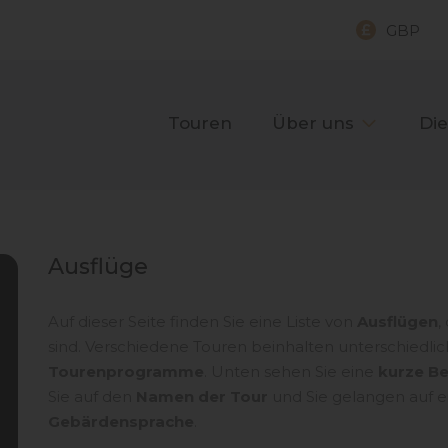
GBP
Touren
Über uns
Die
Ausflüge
Auf dieser Seite finden Sie eine Liste von
Ausflügen
,
sind. Verschiedene Touren beinhalten unterschiedli
Tourenprogramme
. Unten sehen Sie eine
kurze B
Sie auf den
Namen der Tour
und Sie gelangen auf ei
Gebärdensprache
.