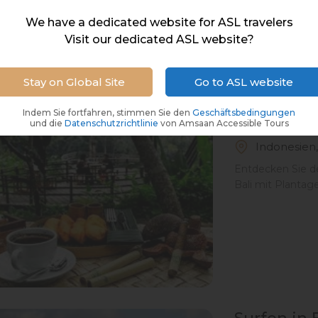
We have a dedicated website for ASL travelers
Visit our dedicated ASL website?
Stay on Global Site
Go to ASL website
Indem Sie fortfahren, stimmen Sie den
Geschäftsbedingungen
Luwak Kaf
und die
Datenschutzrichtlinie
von Amsaan Accessible Tours
Indonesien,
Entdecken Sie d
Bali mit Planta