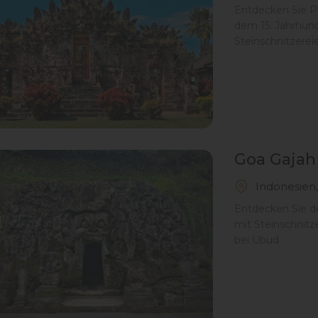
Entdecken Sie Pu
dem 15. Jahrhund
Steinschnitzereie
Goa Gajah
Indonesien,
Entdecken Sie de
mit Steinschnitz
bei Ubud.