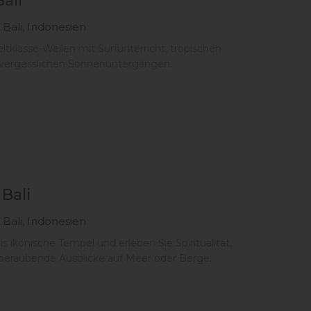
Bali
 Bali, Indonesien
ltklasse-Wellen mit Surfunterricht, tropischen
vergesslichen Sonnenuntergängen.
Bali
 Bali, Indonesien
s ikonische Tempel und erleben Sie Spiritualität,
beraubende Ausblicke auf Meer oder Berge.