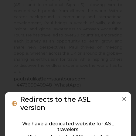
(ASL), and International Sign (IS), allowing him to
connect with people from all over the world. With a
career background in community and international
development, Paul brings a wealth of skills, cultural
insight, and global awareness to Amsaan Accessible
Tours. He has travelled to over 20 countries, embracing
each journey as an opportunity to learn, grow, and
share new perspectives. Paul thrives on meeting
people, whether across the UK or around the globe—
sharing his enthusiasm for travel while inspiring others
to discover the endless experiences the world has to
offer
paul.ntulila@amsaantours.com
+447309940948 (WhastApp)
Redirects to the ASL
version
We have a dedicated website for ASL
travelers