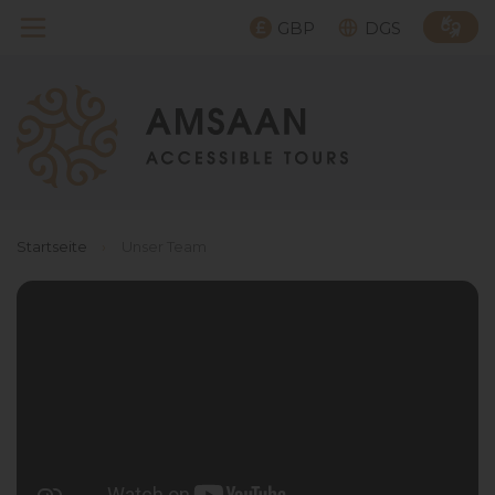
GBP
DGS
Startseite
›
Unser Team