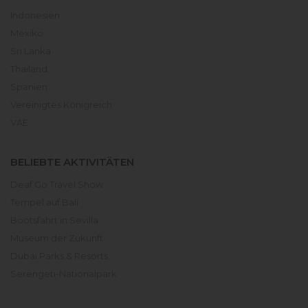
Indonesien
Mexiko
Sri Lanka
Thailand
Spanien
Vereinigtes Königreich
VAE
BELIEBTE AKTIVITÄTEN
Deaf Go Travel Show
Tempel auf Bali
Bootsfahrt in Sevilla
Museum der Zukunft
Dubai Parks & Resorts
Serengeti-Nationalpark