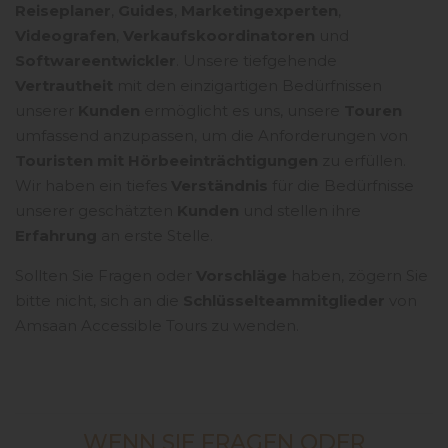
Reiseplaner
,
Guides
,
Marketingexperten
,
Videografen
,
Verkaufskoordinatoren
und
Softwareentwickler
. Unsere tiefgehende
Vertrautheit
mit den einzigartigen Bedürfnissen
unserer
Kunden
ermöglicht es uns, unsere
Touren
umfassend anzupassen, um die Anforderungen von
Touristen mit Hörbeeinträchtigungen
zu erfüllen.
Wir haben ein tiefes
Verständnis
für die Bedürfnisse
unserer geschätzten
Kunden
und stellen ihre
Erfahrung
an erste Stelle.
Sollten Sie Fragen oder
Vorschläge
haben, zögern Sie
bitte nicht, sich an die
Schlüsselteammitglieder
von
Amsaan Accessible Tours zu wenden.
WENN SIE FRAGEN ODER