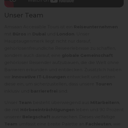
Unser Team
Amsaan Accessible Tours ist ein
Reiseunternehmen
mit
Büros
in
Dubai
und
London
. Unser
Hauptaugenmerk liegt nicht nur darauf,
gehörlosenfreundliche Reiseerlebnisse zu schaffen,
sondern auch darauf, eine
globale Gemeinschaft
gehörloser Reisender aufzubauen, die die Welt ohne
Barrieren erkunden und entdecken. Zusätzlich haben
wir
innovative IT-Lösungen
entwickelt und setzen
diese ein, um sicherzustellen, dass unsere
Touren
inklusiv und
barrierefrei
sind.
Unser
Team
besteht überwiegend aus
Mitarbeitern
,
die mit
Hörbeeinträchtigungen
leben und 90 Prozent
unserer
Belegschaft
ausmachen. Dieses vielfältige
Team
umfasst eine breite Palette an
Fachleuten
, wie