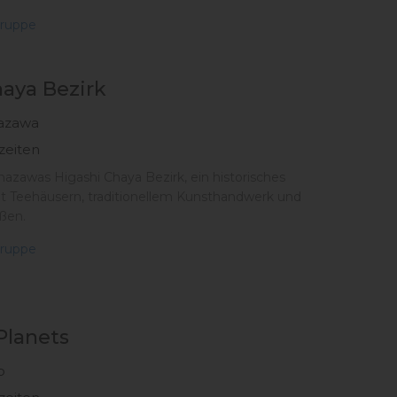
ruppe
haya Bezirk
azawa
zeiten
azawas Higashi Chaya Bezirk, ein historisches
it Teehäusern, traditionellem Kunsthandwerk und
ßen.
ruppe
lanets
o