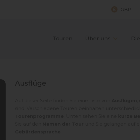
GBP
Touren
Über uns
Die
Ausflüge
Auf dieser Seite finden Sie eine Liste von
Ausflügen
,
sind. Verschiedene Touren beinhalten unterschiedli
Tourenprogramme
. Unten sehen Sie eine
kurze B
Sie auf den
Namen der Tour
und Sie gelangen auf ei
Gebärdensprache
.