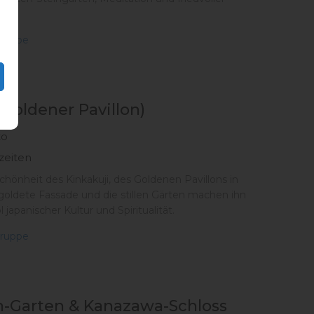
ruppe
(Goldener Pavillon)
to
zeiten
chönheit des Kinkakuji, des Goldenen Pavillons in
goldete Fassade und die stillen Gärten machen ihn
apanischer Kultur und Spiritualität.
ruppe
-Garten & Kanazawa-Schloss