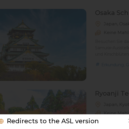
Osaka Sch
Japan, Osa
Keine Mahl
Besuchen Sie da
Samurai-Ausstel
und Kirschblüten
,
Erkundung
G
Ryoanji T
Japan, Kyo
Keine Mahl
Redirects to the ASL version
Besuchen Sie de
Weltkulturerbe m