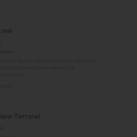
tree
o
zeiten
 Tokyo Skytree, Japans ikonischen 634-Meter-
htsplattformen, Panoramablick und
glichkeiten.
ruppe
dera-Tempel
to