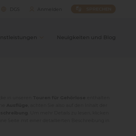
SPRECHEN
DGS
Anmelden
nstleistungen
Neuigkeiten und Blog
 die in unseren
Touren für Gehörlose
enthalten
che
Ausflüge
, achten Sie also auf den Inhalt der
eschreibung
. Um mehr Details zu lesen, klicken
ne Seite mit einer detaillierten Beschreibung in