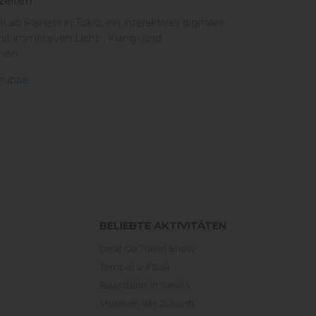
zeiten
ab Planets in Tokio, ein interaktives digitales
 immersiven Licht-, Klang- und
onen.
ruppe
BELIEBTE AKTIVITÄTEN
Deaf Go Travel Show
Tempel auf Bali
Bootsfahrt in Sevilla
Museum der Zukunft