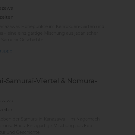
azawa
zeiten
Kanazawas Höhepunkte im Kenrokuen-Garten und
 – eine einzigartige Mischung aus japanischer
 Samurai-Geschichte.
ruppe
-Samurai-Viertel & Nomura-
azawa
zeiten
 Leben der Samurai in Kanazawa – im Nagamachi-
Nomura-Haus. Einzigartige Mischung aus Edo-
tur und Geschichte.