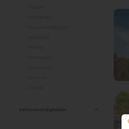
Gruppe
Vollständig
Mit einem Blogger
Individuell
Familie
Mit Kindern
Romantisch
Sommer
Festival
Sehenswürdigkeiten