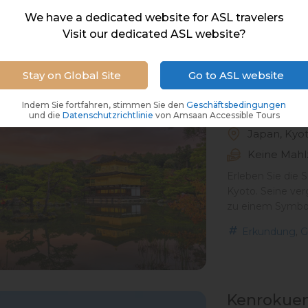
Natur.
We have a dedicated website for ASL travelers
Visit our dedicated ASL website?
,
Erkundung
G
Stay on Global Site
Go to ASL website
Kinkakuji 
Indem Sie fortfahren, stimmen Sie den
Geschäftsbedingungen
und die
Datenschutzrichtlinie
von Amsaan Accessible Tours
Japan, Kyo
Keine Mahl
Erleben Sie die S
Kyoto. Seine ver
zu einem Symbol j
,
Erkundung
G
Kenrokuen