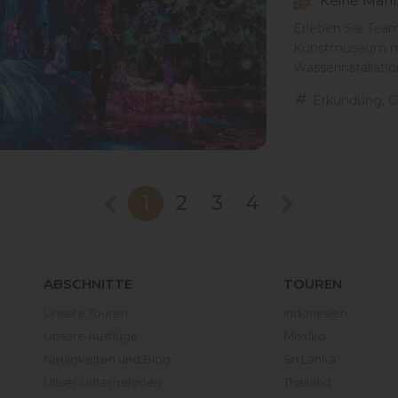
Keine Mahl
Erleben Sie TeamL
Kunstmuseum mit
Wasserinstallati
,
Erkundung
G
1
2
3
4
ABSCHNITTE
TOUREN
Unsere Touren
Indonesien
Unsere Ausflüge
Mexiko
Neuigkeiten und Blog
Sri Lanka
Unser Unternehmen
Thailand