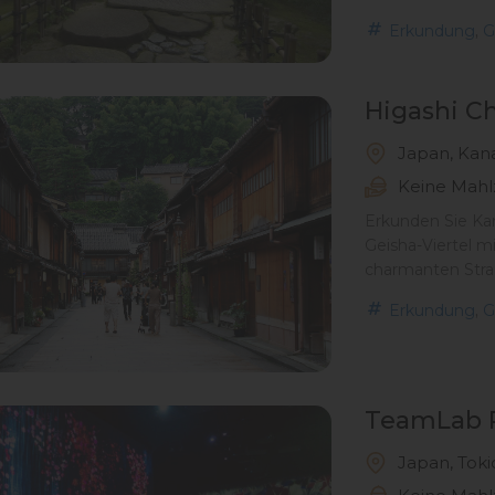
,
Erkundung
G
Higashi C
Japan, Kan
Keine Mahl
Erkunden Sie Kan
Geisha-Viertel m
charmanten Stra
,
Erkundung
G
TeamLab P
Japan, Toki