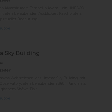
zeiten
en Kiyomizudera-Tempel in Kyoto – ein UNESCO-
mit atemberaubenden Ausblicken, Kirschblüten,
piritueller Bedeutung.
ruppe
 Sky Building
ka
zeiten
sakas Wahrzeichen, das Umeda Sky Building, mit
 Observatory, atemberaubendem 360° Panorama,
lgischem Shōwa-Flair.
ruppe