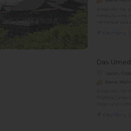
Keine Mahl
Entdecken Sie d
Weltkulturerbe 
Herbstlaub und s
,
Erkundung
G
Das Umeda
Japan, Osa
Keine Mahl
Entdecken Sie O
Floating Garden
Shops und nosta
,
Erkundung
G