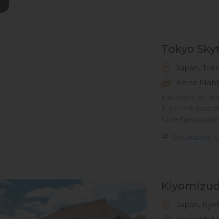
Tokyo Sky
Japan, Toki
Keine Mahl
Erkunden Sie den
Turm mit Aussic
Unterhaltungsmö
,
Erkundung
G
Kiyomizu
Japan, Kyo