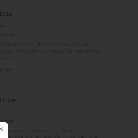
loss
ka
zeiten
s Osaka Schloss, Japans Wahrzeichen mit
lungen, historischen Schätzen, Panoramablicken
zauber.
ruppe
empel
to
zeiten
n Ryoanji Tempel in Kyoto, UNESCO-
it Zen-Steingarten, Meditation und friedvoller